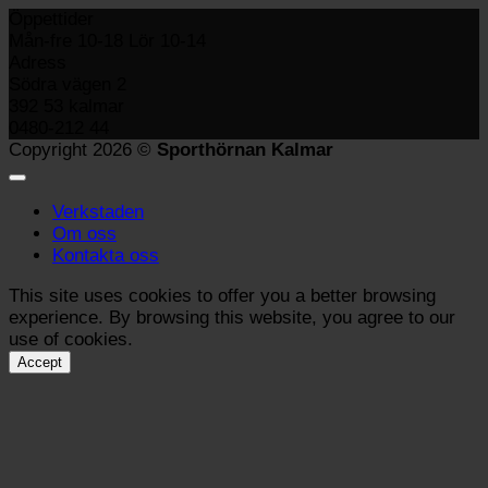
Öppettider
Mån-fre 10-18 Lör 10-14
Adress
Södra vägen 2
392 53 kalmar
0480-212 44
Copyright 2026 ©
Sporthörnan Kalmar
Verkstaden
Om oss
Kontakta oss
This site uses cookies to offer you a better browsing
experience. By browsing this website, you agree to our
use of cookies.
Accept